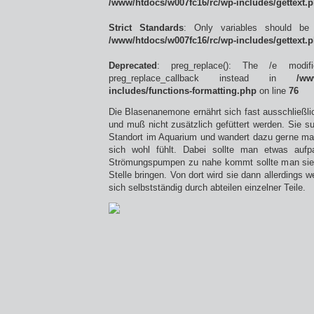
/www/htdocs/w007fc16/rc/wp-includes/gettext.
Strict Standards
: Only variables should be
/www/htdocs/w007fc16/rc/wp-includes/gettext.
Deprecated
: preg_replace(): The /e modif
preg_replace_callback instead in
/ww
includes/functions-formatting.php
on line
76
Die Blasenanemone ernährt sich fast ausschließli
und muß nicht zusätzlich gefüttert werden. Sie su
Standort im Aquarium und wandert dazu gerne ma
sich wohl fühlt. Dabei sollte man etwas au
Strömungspumpen zu nahe kommt sollte man sie r
Stelle bringen. Von dort wird sie dann allerdings 
sich selbstständig durch abteilen einzelner Teile.