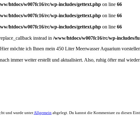
ww/htdocs/w007fc16/rc/wp-includes/gettext.php
on line
66
ww/htdocs/w007fc16/rc/wp-includes/gettext.php
on line
66
ww/htdocs/w007fc16/rc/wp-includes/gettext.php
on line
66
_replace_callback instead in
/www/htdocs/w007fc16/rc/wp-includes/fu
Hier möchte ich Ihnen mein 450 Liter Meerwasser Aquarium vorstellen.
ach immer weiter erstellt und aktualisiert. Also, ruhig öfter mal wiede
cht und wurde unter
Allgemein
abgelegt. Du kannst die Kommentare zu diesen Ein